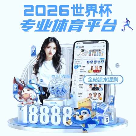
注册入口
AG百家乐
· 体育观看更便
捷
连接你的赛事视野，打造球迷专属的数字主场。
AG百家乐
网页版
提供多终端支持、高清视频、 实时比分与赛事推
荐，让你随时随地畅享体育内容。
网页端入口