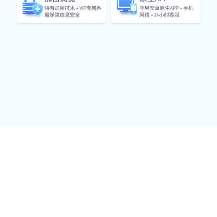
能力。篮球是一项集体运动，有效的配合往往决定了比赛的
胜负。作为进攻核心，他需要学会如何与队友建立默契，这
包括传球时机、跑位选择和屏障设置等多方面内容。
此外，阿夫迪亚还应当主动承担起助攻责任，通过精准传球
激活其他队员。这不仅能够减轻他自身的得分压力，更能让
全队形成良性的攻击循环。在这种情况下，大家都会感受到
被信任和重视，从而增加团队凝聚力。
最后，通过参加集体训练和友谊赛，阿夫迪亚可以不断强化
与队友之间的配合。他应该利用这些机会去尝试不同战术打
法，以便找到最适合团队的方法，这样才能够真正发挥出作
为场上领袖所需具备的一切素质。
3、心理素质的提高
再者，优秀的心理素质对于一个运动员来说至关重要。面对