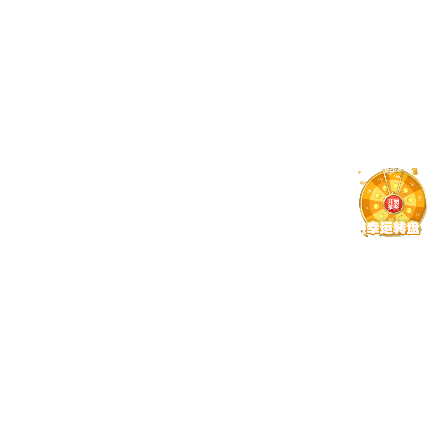
强敌时，一名优秀球员往往需要保持冷静，并做出正确决
策。阿夫迪亚若想成为球队领导者，就必须锻炼自己的心理
承受能力，以便在关键时刻稳住军心。
此外，在比赛过程中难免会遇到挫折，例如失误或是被对方
压制。在这种情况下，如果能够保持积极心态，不仅有利于
自己调整状态，还能激励周围队友共同克服困难。因此，加
强心理训练，将是他成为真正领袖的重要一步。
最后，可以通过观看录像分析等方式，总结自己在关键局面
下所做出的决策，从而进行反思和改进。这种自我评估机
制，将有助于他逐渐形成成熟稳健的比赛风格，让全队都能
信赖他的决策与判断。
4、领导能力的发展
最后，在新赛季中，阿夫迪亚还需注重自身领导能力的发