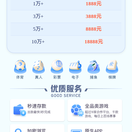
力，他必须在投篮、突破和传球等方面进行全面提升。例
如，通过加入更多的投篮训练，他可以提高三分球命中率，
从而为球队提供更多的外线威胁。
其次，除了基本功之外，阿夫迪亚还需要学习如何应对不同
防守风格。这就要求他在比赛中能迅速识别对手防守策略，
并采取相应措施来破解。这种灵活性不仅会增强他的个人表
现，也会帮助全队找到更好的进攻机会。
最后，通过与教练组密切合作，阿夫迪亚可以制定出更加科
学合理的训练计划，这样不仅能够针对自己的短板进行改
进，还能最大限度地发挥自己的长处，为球队创造更多得分
空间。
2、团队协作能力增强
其次，阿夫迪亚在新赛季中也需要着重提升自己的团队协作