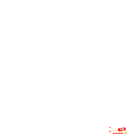
展。身为场上领袖，他不仅要以身作则，还要懂得如何调动
全队士气。在面对逆境时，他必须能够鼓舞士气，使每位队
员都相信胜利是可能实现的目标。
同时，与教练沟通也是十分重要的一环。通过了解战术意图
并反馈给其他队员，可以增强战术执行的一致性。此外，通
过参与战术讨论会议，提高自己的战术理解力，也让他能更
好地引导球队朝着既定方向前行。
最后，在日常训练和比赛中，多给予年轻球员指导与支持，
有助于他们快速成长，同时也能巩固自身作为领导者的位
置。当所有人都愿意跟随他的步伐时，球队自然会变得更加
团结一致，从而形成强大的竞争力。
总结：
综上所述，阿夫迪亚展望新赛季继续担当球队进攻核心与场
上领袖角色，需要从多个角度进行全面准备。从个人技术到