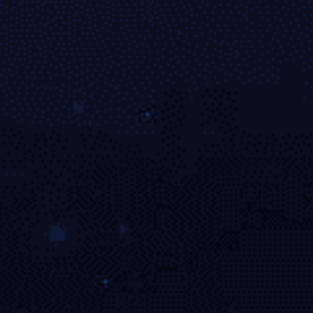
景
在阿森纳前景的评估，特别是他...
两
待与尼克斯的揭幕战，并认为这两支...
联系我们
快速导航
川省海淀区东风路977号16栋
App下载
室 河南省思明区人民路562号34
关于我们
14室
隐私政策
用户协议
upport@the-ag-baccarat.com
网站地图