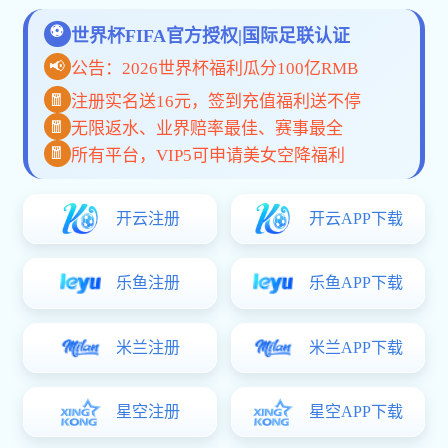
下载APP
特雷杨未来去向赔率揭晓热火国王森林
狼争夺战激烈
2026-04-17 03:49
阅读 50 次