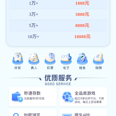
上的控球能力和突破速度，使得对手防不胜防。此外，特雷
杨也具备很强的三分投射能力，这使得他成为了对方防守时
必须重点盯防的对象。
本赛季，特雷杨的状态依旧稳定，他不仅在进攻端发挥亮
眼，同时也逐渐提升了自己的防守意识。在面对高压比赛
时，他常常能够扛起球队重任，这种领袖气质让他成为各大
球队争相追逐的对象。毫无疑问，特雷杨已经成长为联盟中
不可或缺的一部分。
然而，特雷杨的发展并非没有挑战。在某些关键比赛中，他
还需要进一步提高自己的决策能力，以避免低效投篮和失
误。因此，各支球队在考虑交易时，也会评估他是否能适应
新的环境，并继续提升自身实力。
2、热火国王森林狼需求分析