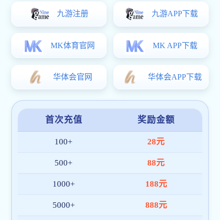
首页
体育动态
正文
特雷杨作为NBA联盟中备受瞩目的年轻球员，其未来去向一
直是球迷和分析师们热议的话题。近日，关于特雷杨的未来
去向赔率揭晓，显示出他可能加盟热火、国王或森林狼等球
队的激烈竞争。这一消息引发了广泛关注，不仅因为特雷杨
个人能力出众，更因为这几支球队在争夺过程中展现出的不
同策略与目标。本文将从四个方面详细探讨特雷杨未来的去
向，包括他的个人表现、各球队的需求及优势、赔率背后的
市场影响，以及球迷和专家对这一转会传闻的反应与分析。
希望通过这些角度，为读者呈现一个全面而深入的视角。
1、特雷杨个人表现分析
特雷杨在过去几个赛季中的表现可谓惊艳，他不仅在得分上
稳居前列，还以其出色的助攻能力赢得了广泛赞誉。他在场