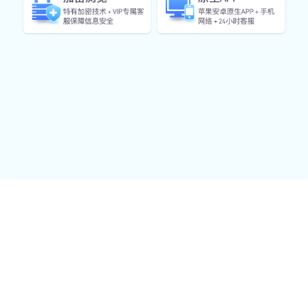
接这些考验，这既是压力也是动力。
然而，正是这些挑战也为他提供了宝贵的发展机会。在国际
赛事中，球员们可以通过各种高水平比赛来提升自己的竞技
状态，以及锻炼抗压能力。同时，与世界顶尖选手交锋，将
使他获得更广阔的视野，从而推动他的职业生涯向前发展。
此外，异国他乡也意味着更多的人际交往和文化交流。在这
个过程中，葳少不仅能积累丰富的人生经验，还能增进对篮
球事业多元化理解，这无疑会促进他的全面发展。
3、个人能力与精彩表现
对于一名年轻球员来说，在激烈竞争中脱颖而出，不仅需要
天赋，更需要勤奋和坚持。葳少具备出色的身体素质和技术
能力，他通过刻苦训练，不断完善自己的技能，以便能够在
重要时刻展现精彩表现。这也是同曦官方寄予厚望的重要原