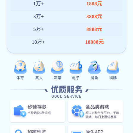
队氛围中，葳少得以不断磨炼自己的技术，提高比赛水平。
球队内部良好的氛围为每位球员创造了积极向上的发展环
境，同曦队鼓励年轻球员之间相互学习，共同进步。这种文
化使得葳少能够在训练中吸收经验，提升自己的综合素质，
为即将到来的国际赛场做好准备。
此外，同曦队对于人才的重视程度体现在方方面面。无论是
在技战术安排上还是心理辅导上，教练组都给予了充分支
持。这种关怀让葳少感受到来自团队的温暖，使他在追求梦
想的道路上更加坚定信心。
2、国际赛场的挑战与机遇
踏入国际赛场，对任何一位运动员来说都是一次巨大的挑
战，这不仅意味着面对更强大的对手，也需要适应不同的比
赛风格和文化背景。对于葳少而言，他将在全新的环境中迎