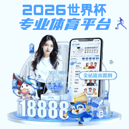
注册入口
AG百家乐
· 体育观看更便
捷
连接你的赛事视野，打造球迷专属的数字主场。
AG百家乐
网页版
提供多终端支持、高清视频、 实时比分与赛事推
荐，让你随时随地畅享体育内容。
网页端入口