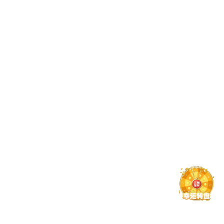
持高位的重要原因之一。
3、战术意识与阅读比赛
姆巴佩不仅是一名优秀的技术型球员，他卓越的战术意识同
样令其成为顶级前锋。在比赛过程中，他能够迅速洞察场上
形势变化，并根据实际情况调整自己的跑位和策略。当队友
持球时，他总是会选择合理的位置，以便于接应或拉开空
间，为队友创造机会。
此外，穆尔帕贝具有极强的信息处理能力。他可以快速分析
比赛节奏，并适时调整自己的发挥。例如，当发现对方防线
出现漏洞时，他立刻改变跑动方向，全速冲向空档，从而增
加进攻威胁，这种敏锐度让他成为一名不可忽视的重要角
色。
同时，与教练组之间良好的沟通也是穆尔帕贝成功的一部