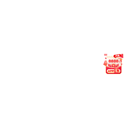
愿意跟随他的步伐拼搏奋斗。此外，他还善于把握机会，总
是在决定性瞬间为球队制造制胜良机，这是许多年轻球员所
欠缺之处。
总结来看，穆尔帕贝不仅是一位优秀射手，更是一名全面发
展的现代足球运动员。从他的每场表现可以看出，其背后所
蕴含的是坚持不懈训练与深厚足球智慧结合后的成果。因
此，在未来的发展道路上，我们期待看到更多如此杰出的表
现，为足球历史增添光辉篇章。
总结：
综上所述，本场比赛中穆尔帕贝以7.3分收获最高评价，是各
项数据统计中的佼佼者。从其精湛技艺，到坚韧不拔意志；
从犀利攻击方式，到有效团队配合，全方位展现了一位顶级
前锋应有的不凡实力。这样的成绩非但反映了个人天赋，更
体现了一名职业运动员为达到巅峰所需付出的努力与奉献精
神。