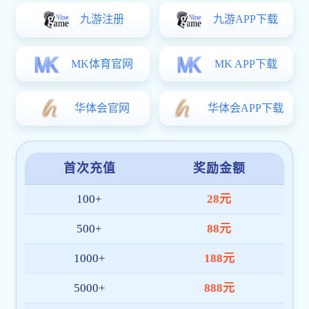
首页
体育动态
正文
在最近的一场比赛中，法国足球明星姆巴佩的表现令人瞩
目。他凭借出色的技术和卓越的对抗能力，成功过人多次，
并在比赛中展现了其顶尖的竞技状态，最终获得了7.3的最高
评分。本文将从四个方面详细分析姆巴佩此次比赛中的突出
表现，包括他的过人技巧、对抗能力、战术意识以及对球队
的重要性。这些方面不仅反映了他个人的技能，也展示了他
在团队中的作用，对比其他球员，更加突显出他的独特价
值。通过这些分析，我们能够更深入地理解姆巴佩作为现代
足球运动员所具备的多维度素养，以及他如何在高水平赛事
中脱颖而出。
1、姆巴佩的过人技巧
姆巴佩以其惊人的速度和灵活性闻名于世。他在比赛中的每