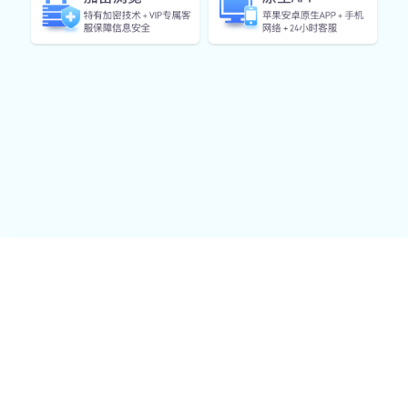
2、强大的对抗能力
除了超凡的过人技巧外，姆巴佩在身体对抗中的表现同样出
色。他具备强壮的体魄，加上良好的重心控制，使得他能够
有效抵挡住来自后卫们施加的压力。在本场比赛中，他数次
利用自身优势，与对手展开激烈拼抢，不仅保护好球权，同
时也为球队创造了更多进攻机会。
对于一个前锋来说，在面对强硬防守时保持冷静至关重要。
姆巴佩正是凭借这种心理素质，在极具压力的情况下仍然能
作出正确决策。这种能力使得他能够在紧张激烈的时候找到
最佳传球或射门位置，为球队贡献力量。
另外，姆巴佩非常注重训练，提高自己的身体素质和抗击打
能力。这种努力让他即便在与大个子后卫交锋时也不会处于
劣势，相反，他能通过灵活转身或者巧妙躲避来化解风险，
从而继续参与到进攻中去，这也是为何他的对抗评分始终保