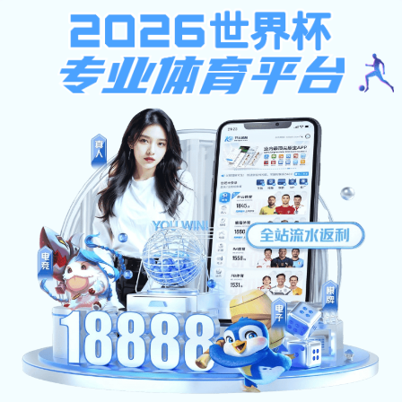
注册入口
AG百家乐
· 体育观看更便
捷
连接你的赛事视野，打造球迷专属的数字主场。
AG百家乐
网页版
提供多终端支持、高清视频、 实时比分与赛事推
荐，让你随时随地畅享体育内容。
网页端入口