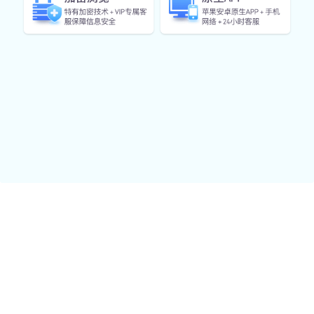
他凭借敏锐的跑位和出色的射门技术，屡次为球队打入关键
进球。在最近几场比赛中，他渴望再次找到自己的最佳状
态，希望能实现梅开二度，为球队带来胜利。
恩昆库不仅具备个人突破能力，还擅长与队友进行配合，通
过灵活多变的位置移动来拉扯对方防线。在训练中，他不断
磨练自己的射门技巧，希望能在关键时刻把握住机会，将皮
球送入网窝。此外，他与托莫里等队友间日渐增进的默契，
也让他的战术选择更加丰富多样。
值得注意的是，在面对强敌时，恩昆库往往能够激发出更高
水平。这种竞争意识促使他在场上拼尽全力，而这股激情正
是他实现梅开二度的重要动力之一。只要保持这样的状态，
相信他会给球迷带来更多精彩瞬间。
3、两者之间默契配合