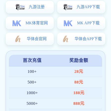
首页
体育动态
正文
在本赛季的足球赛事中，托莫里在防守端的表现起伏不定，
但近期他逐渐找回了赛季初的状态，这无疑为球队的防线增
添了保障。与此同时，恩昆库作为球队攻击线的重要一员，
也期待着能在接下来的比赛中大显身手，力争梅开二度，以
帮助球队逆转当前的不利局面。本篇文章将从托莫里的防守
状态、恩昆库的进攻能力、两者之间的配合以及整体团队战
术四个方面进行深入分析，探讨如何通过这两位球员的发挥
来提升球队整体表现，实现逆转局势的目标。
1、托莫里重拾防守状态
随着赛季的推进，托莫里的表现经历了一段低谷期，让球迷
和教练组感到担忧。但近年来，他似乎终于重新找回了赛季
初时那种稳健而有侵略性的防守风格。每场比赛中，他不仅