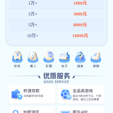
在身体对抗上展现出了极强的能力，同时也能够迅速判断对
方进攻意图，并做出相应反应。
重拾状态后的托莫里，在对抗和拦截方面的数据明显提升。
他与后防线其他队友之间的默契也日益增强，使得整个防守
体系变得更加紧凑。这不仅降低了对方进攻威胁，也使得球
队在组织反击时能够更快地展开，有效地推动了比赛节奏。
此外，托莫里的恢复还直接影响到后场其他位置球员的信
心。他能够稳定住后防线，使得球队在面对压力时不再慌
乱，从而形成一个坚固而有序的阵型。这种心理层面的提
升，对于整个团队来说都是至关重要的一环，为接下来的比
赛奠定了良好的基础。
2、恩昆库期待梅开二度
作为球队前锋，恩昆库一直以来都是进攻端的重要火力点。